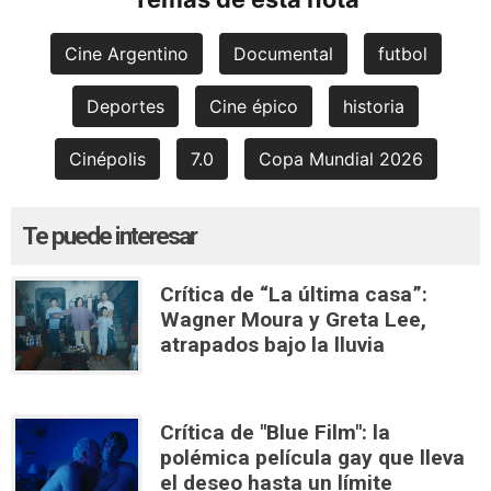
Cine Argentino
Documental
futbol
Deportes
Cine épico
historia
Cinépolis
7.0
Copa Mundial 2026
Te puede interesar
Crítica de “La última casa”:
Wagner Moura y Greta Lee,
atrapados bajo la lluvia
Crítica de "Blue Film": la
polémica película gay que lleva
el deseo hasta un límite