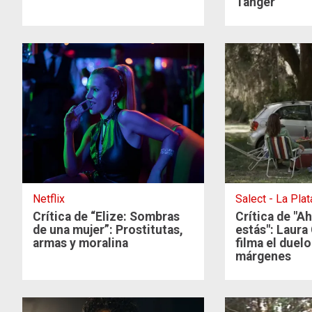
Tánger
Netflix
Salect - La Plat
Crítica de “Elize: Sombras
Crítica de "A
de una mujer”: Prostitutas,
estás": Laura
armas y moralina
filma el duel
márgenes