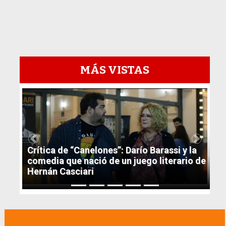
MÁS VISTAS
1
Previous
Next
Crítica de “Canelones”: Darío Barassi y la
comedia que nació de un juego literario de
Hernán Casciari