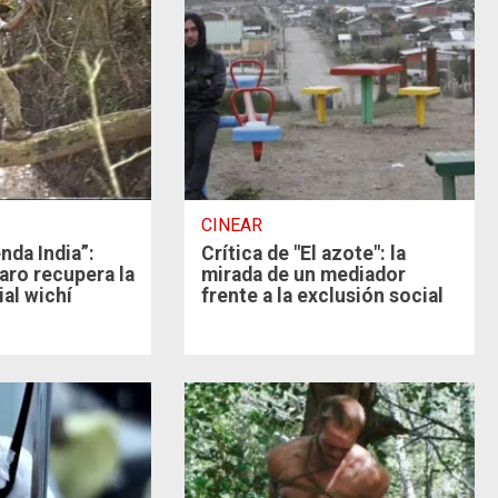
CINEAR
nda India”:
Crítica de "El azote": la
aro recupera la
mirada de un mediador
ial wichí
frente a la exclusión social