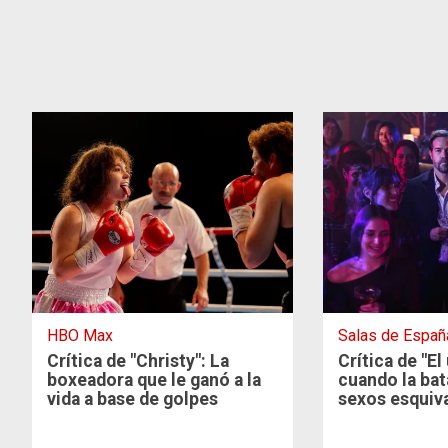
HBO Max
Salas de Españ
Crítica de "Christy": La
Crítica de "E
boxeadora que le ganó a la
cuando la bat
vida a base de golpes
sexos esquiva