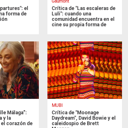
Gaumont
partures": el
Crítica de "Las escaleras de
na forma de
Luli": cuando una
ión
comunidad encuentra en el
cine su propia forma de
narrarse
MUBI
lle Málaga”:
Crítica de "Moonage
 y la
Daydream", David Bowie y el
n el corazón de
caleidospio de Brett