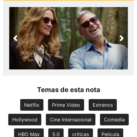
Previous
Next
Temas de esta nota
Netflix
Prime Video
Estrenos
Hollywood
Cine Internacional
Comedia
HBO Max
5.0
criticas
Pelicula