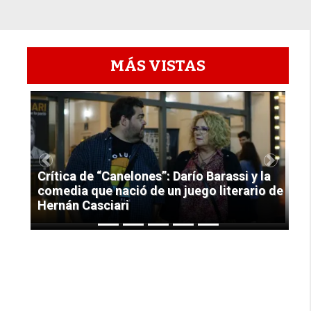
MÁS VISTAS
1
Previous
Next
Crítica de “Canelones”: Darío Barassi y la
comedia que nació de un juego literario de
Hernán Casciari