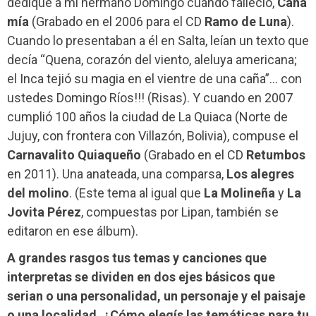
dediqué a mi hermano Domingo cuando falleció,
Caña
mía
(Grabado en el 2006 para el CD
Ramo de Luna
).
Cuando lo presentaban a él en Salta, leían un texto que
decía “Quena, corazón del viento, aleluya americana;
el Inca tejió su magia en el vientre de una caña”… con
ustedes Domingo Ríos!!! (Risas). Y cuando en 2007
cumplió 100 años la ciudad de La Quiaca (Norte de
Jujuy, con frontera con Villazón, Bolivia), compuse el
Carnavalito Quiaqueño
(Grabado en el CD
Retumbos
en 2011). Una anateada, una comparsa,
Los alegres
del molino
. (Este tema al igual que
La Molineña
y
La
Jovita Pérez
, compuestas por Lipan, también se
editaron en ese álbum).
A grandes rasgos tus temas y canciones que
interpretas se dividen en dos ejes básicos que
serian o una personalidad, un personaje y el paisaje
o una localidad. ¿Cómo elegís las temáticas para tu