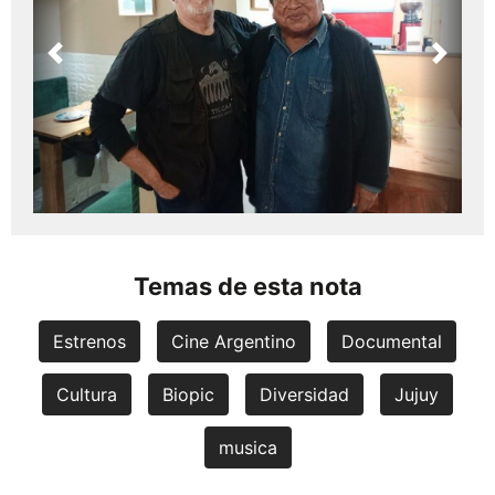
Previous
Next
Temas de esta nota
Estrenos
Cine Argentino
Documental
Cultura
Biopic
Diversidad
Jujuy
musica