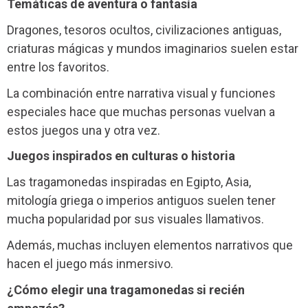
Temáticas de aventura o fantasía
Dragones, tesoros ocultos, civilizaciones antiguas,
criaturas mágicas y mundos imaginarios suelen estar
entre los favoritos.
La combinación entre narrativa visual y funciones
especiales hace que muchas personas vuelvan a
estos juegos una y otra vez.
Juegos inspirados en culturas o historia
Las tragamonedas inspiradas en Egipto, Asia,
mitología griega o imperios antiguos suelen tener
mucha popularidad por sus visuales llamativos.
Además, muchas incluyen elementos narrativos que
hacen el juego más inmersivo.
¿Cómo elegir una tragamonedas si recién