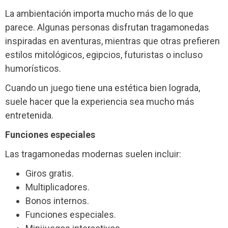
La ambientación importa mucho más de lo que
parece. Algunas personas disfrutan tragamonedas
inspiradas en aventuras, mientras que otras prefieren
estilos mitológicos, egipcios, futuristas o incluso
humorísticos.
Cuando un juego tiene una estética bien lograda,
suele hacer que la experiencia sea mucho más
entretenida.
Funciones especiales
Las tragamonedas modernas suelen incluir:
Giros gratis.
Multiplicadores.
Bonos internos.
Funciones especiales.