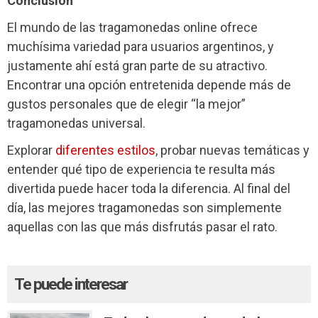
Conclusión
El mundo de las tragamonedas online ofrece
muchísima variedad para usuarios argentinos, y
justamente ahí está gran parte de su atractivo.
Encontrar una opción entretenida depende más de
gustos personales que de elegir “la mejor”
tragamonedas universal.
Explorar
diferentes estilos
, probar nuevas temáticas y
entender qué tipo de experiencia te resulta más
divertida puede hacer toda la diferencia. Al final del
día, las mejores tragamonedas son simplemente
aquellas con las que más disfrutás pasar el rato.
Te puede interesar