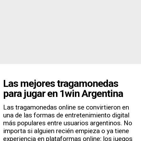
Las mejores tragamonedas
para jugar en 1win Argentina
Las tragamonedas online se convirtieron en
una de las formas de entretenimiento digital
más populares entre usuarios argentinos. No
importa si alguien recién empieza o ya tiene
experiencia en plataformas online: los juegos