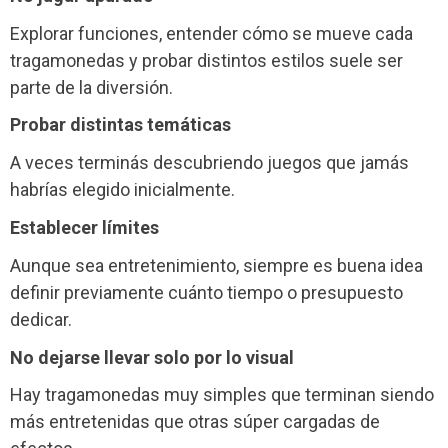
Explorar funciones, entender cómo se mueve cada
tragamonedas y probar distintos estilos suele ser
parte de la diversión.
Probar distintas temáticas
A veces terminás descubriendo juegos que jamás
habrías elegido inicialmente.
Establecer límites
Aunque sea entretenimiento, siempre es buena idea
definir previamente cuánto tiempo o presupuesto
dedicar.
No dejarse llevar solo por lo visual
Hay tragamonedas muy simples que terminan siendo
más entretenidas que otras súper cargadas de