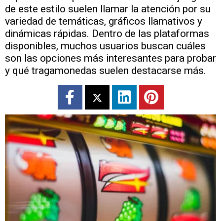
de este estilo suelen llamar la atención por su
variedad de temáticas, gráficos llamativos y
dinámicas rápidas. Dentro de las plataformas
disponibles, muchos usuarios buscan cuáles
son las opciones más interesantes para probar
y qué tragamonedas suelen destacarse más.