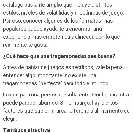
catálogo bastante amplio que incluye distintos
estilos, niveles de volatilidad y mecánicas de juego.
Por eso, conocer algunos de los formatos más
populares puede ayudarte a encontrar una
experiencia más entretenida y alineada con lo que
realmente te gusta.
¿Qué hace que una tragamonedas sea buena?
Antes de hablar de juegos específicos, vale la pena
entender algo importante: no existe una
tragamonedas “perfecta” para todo el mundo.
Lo que para una persona resulta entretenido, para otra
puede parecer aburrido. Sin embargo, hay ciertos
factores que suelen marcar diferencia al momento de
elegir.
Temática atractiva