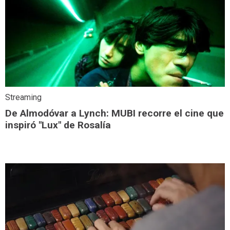
Streaming
De Almodóvar a Lynch: MUBI recorre el cine que
inspiró "Lux" de Rosalía