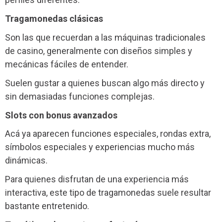
Tragamonedas clásicas
Son las que recuerdan a las máquinas tradicionales
de casino, generalmente con diseños simples y
mecánicas fáciles de entender.
Suelen gustar a quienes buscan algo más directo y
sin demasiadas funciones complejas.
Slots con bonus avanzados
Acá ya aparecen funciones especiales, rondas extra,
símbolos especiales y experiencias mucho más
dinámicas.
Para quienes disfrutan de una experiencia más
interactiva, este tipo de tragamonedas suele resultar
bastante entretenido.