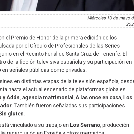
miércoles 13 de mayo de
202
on el Premio de Honor de la primera edición de los
lsada por el Círculo de Profesionales de las Series
unio en el Recinto Ferial de Santa Cruz de Tenerife. El
o de la ficción televisiva española y su participación en
o en señales públicas como privadas.
ines en distintas etapas de la televisión española, desd
nta hasta el actual escenario de plataformas globales.
a y Adán, agencia matrimonial
,
A las once en casa
,
Los
gador
. También fueron señaladas sus participaciones
Sin gluten
.
stá vinculado a su trabajo en
Los Serrano
, producción
lia repercusión en España y otros mercados