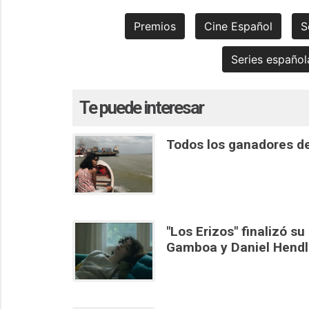
Premios
Cine Español
S
Series español
Te puede interesar
Todos los ganadores de
"Los Erizos" finalizó su
Gamboa y Daniel Hendl