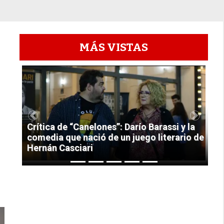
MÁS VISTAS
1
Previous
Next
Crítica de “Canelones”: Darío Barassi y la
comedia que nació de un juego literario de
Hernán Casciari