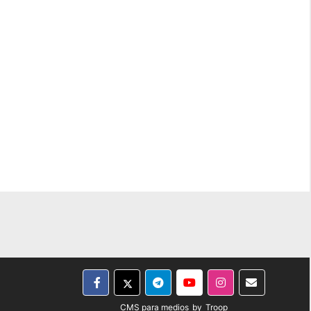
CMS para medios
by
Troop