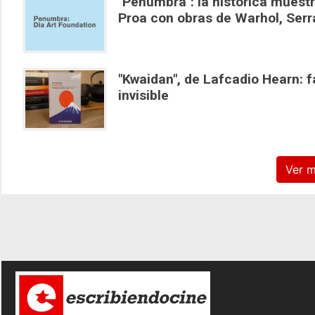
"Penumbra": la histórica muest
Proa con obras de Warhol, Serra
"Kwaidan", de Lafcadio Hearn: fa
invisible