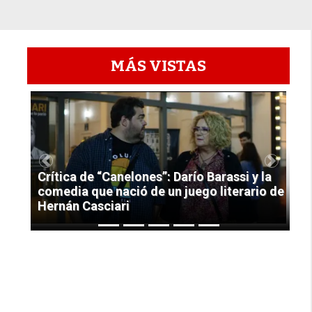
MÁS VISTAS
1
Previous
Next
Crítica de “Canelones”: Darío Barassi y la
comedia que nació de un juego literario de
Hernán Casciari