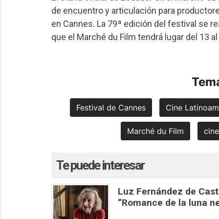
de encuentro y articulación para productore
en Cannes. La 79ª edición del festival se r
que el Marché du Film tendrá lugar del 13 a
Tema
Festival de Cannes
Cine Latinoam
Marché du Film
cin
Te puede interesar
Luz Fernández de Castil
“Romance de la luna n