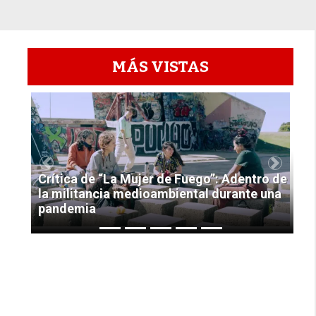
MÁS VISTAS
1
Previous
Next
Crítica de “La Mujer de Fuego”: Adentro de
la militancia medioambiental durante una
pandemia