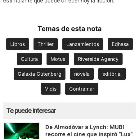
estimulante que puede ofrecer hoy la ficción.
Temas de esta nota
Libros
Thriller
Lanzamientos
Edhasa
Cultura
Motus
Riverside Agency
Galaxia Gutenberg
novela
editorial
Vidis
Contramar
Te puede interesar
De Almodóvar a Lynch: MUBI
recorre el cine que inspiró "Lux"