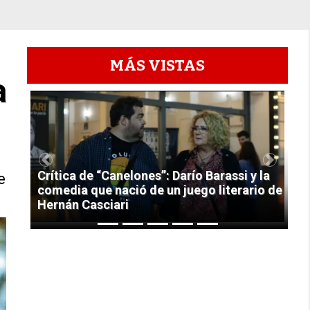
MÁS VISTAS
a
1
Previous
Next
Crítica de “Canelones”: Darío Barassi y la
e
comedia que nació de un juego literario de
Hernán Casciari