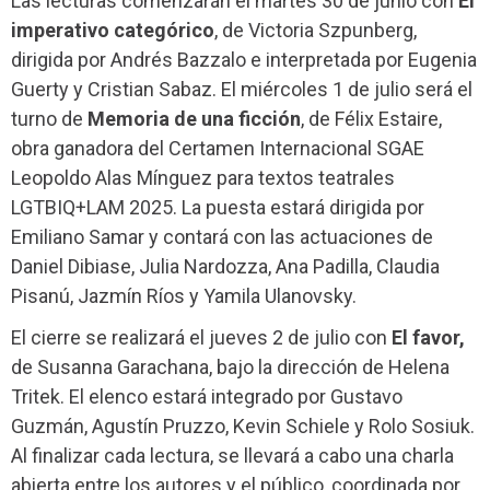
Las lecturas comenzarán el martes 30 de junio con
El
imperativo categórico
, de Victoria Szpunberg,
dirigida por Andrés Bazzalo e interpretada por Eugenia
Guerty y Cristian Sabaz. El miércoles 1 de julio será el
turno de
Memoria de una ficción
, de Félix Estaire,
obra ganadora del Certamen Internacional SGAE
Leopoldo Alas Mínguez para textos teatrales
LGTBIQ+LAM 2025. La puesta estará dirigida por
Emiliano Samar y contará con las actuaciones de
Daniel Dibiase, Julia Nardozza, Ana Padilla, Claudia
Pisanú, Jazmín Ríos y Yamila Ulanovsky.
El cierre se realizará el jueves 2 de julio con
El favor,
de Susanna Garachana, bajo la dirección de Helena
Tritek. El elenco estará integrado por Gustavo
Guzmán, Agustín Pruzzo, Kevin Schiele y Rolo Sosiuk.
Al finalizar cada lectura, se llevará a cabo una charla
abierta entre los autores y el público, coordinada por