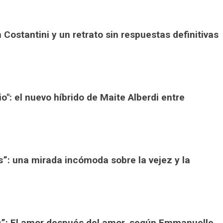
án Costantini y un retrato sin respuestas definitivas
io": el nuevo híbrido de Maite Alberdi entre
”: una mirada incómoda sobre la vejez y la
s”: El amor después del amor, según Emmanuelle