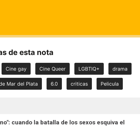
s de esta nota
Cine gay
Cine Queer
LGBTIQ+
drama
de Mar del Plata
6.0
criticas
Pelicula
ono": cuando la batalla de los sexos esquiva el