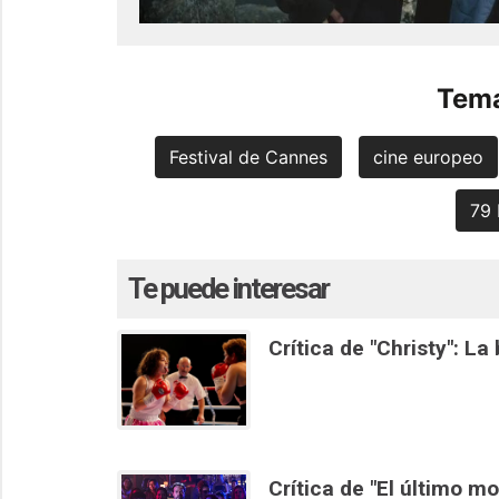
Tema
Festival de Cannes
cine europeo
79 
Te puede interesar
Crítica de "Christy": L
Crítica de "El último m