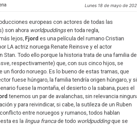
ena
lunes 18 de mayo de 20
oducciones europeas con actores de todas las
s) son ahora
worldpuddings
en toda regla,
 más lejos,
Fjord
es una película del rumano Cristian
r LA actriz noruega Renate Reinsve y el actor
tan. Todo ello porque la historia trata de una familia de
sve, respectivamente) que, con sus cinco hijos, se
de un fiordo noruego. Es lo bueno de estas tramas, que
ector fuese húngaro, la familia tendría origen húngaro, y si
enario fuese la montaña, el desierto o la sabana, pues el
ord
tenemos un par de avalanchas, sin relevancia ningun
ción y para reivindicar, si cabe, la sutileza de un Ruben
conflicto entre noruegos y rumanos, todos hablan
 esta es la
lingua franca
de todo
worldpudding
que se