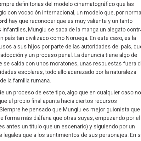
empre definitorias del modelo cinematográfico que las
tigio con vocación internacional, un modelo que, por norm
ord
hay que reconocer que es muy valiente y un tanto
os infantiles, Mungiu se saca de la manga un alegato contr
 un país tan civilizado como Noruega. En este caso, es la
sos a sus hijos por parte de las autoridades del país, qu
 adopción y un proceso penal. La denuncia tiene algo de
e se salda con unos moratones, unas respuestas fuera 
oridades escolares, todo ello aderezado por la naturaleza
e la familia rumana.
d de un proceso de este tipo, algo que en cualquier caso no
e el propio final apunta hacia ciertos recursos
). Siempre he pensado que Mungiu es mejor guionista que
 de forma más diáfana que otras suyas, empezando por el
s antes un título que un escenario) y siguiendo por un
es legales que a los sentimientos de sus personajes. En 