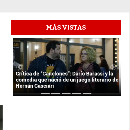
MÁS VISTAS
1
Previous
Next
Crítica de “Canelones”: Darío Barassi y la
comedia que nació de un juego literario de
Hernán Casciari