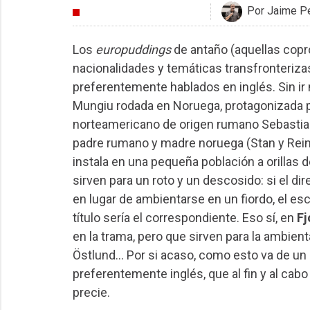
Por Jaime P
CRÍTICAS
Los
europuddings
de antaño (aquellas copr
nacionalidades y temáticas transfronteriza
preferentemente hablados en inglés. Sin ir
Mungiu rodada en Noruega, protagonizada po
norteamericano de origen rumano Sebastian S
padre rumano y madre noruega (Stan y Rein
instala en una pequeña población a orillas 
sirven para un roto y un descosido: si el dir
en lugar de ambientarse en un fiordo, el esc
título sería el correspondiente. Eso sí, en
Fj
en la trama, pero que sirven para la ambienta
Östlund… Por si acaso, como esto va de un 
preferentemente inglés, que al fin y al cabo
precie.