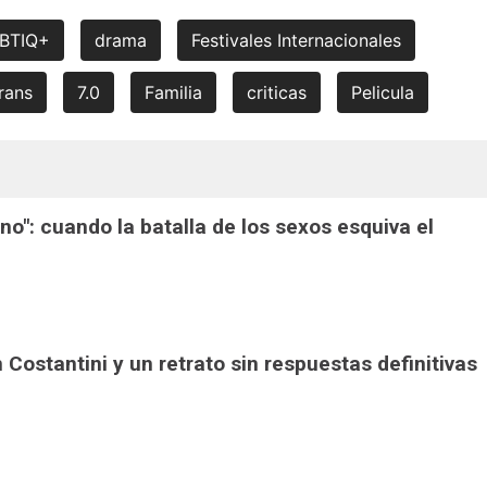
BTIQ+
drama
Festivales Internacionales
rans
7.0
Familia
criticas
Pelicula
ono": cuando la batalla de los sexos esquiva el
án Costantini y un retrato sin respuestas definitivas