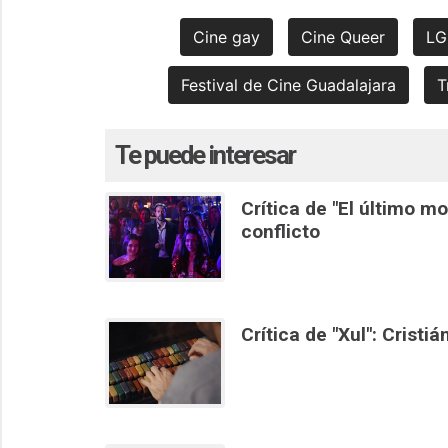
Cine gay
Cine Queer
LG
Festival de Cine Guadalajara
T
Te puede interesar
Crítica de "El último m
conflicto
Crítica de "Xul": Cristi