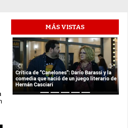
MÁS VISTAS
1
Previous
Next
Crítica de “Canelones”: Darío Barassi y la
comedia que nació de un juego literario de
Hernán Casciari
a
n