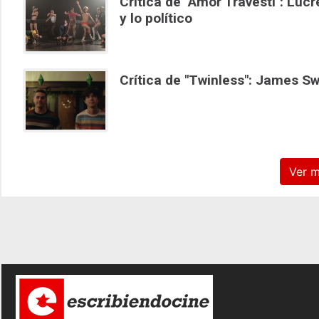
Crítica de "Amor Travesti": Luc
y lo político
Crítica de "Twinless": James Sw