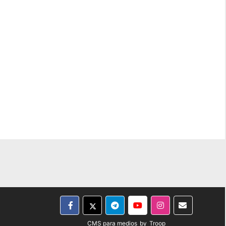
CMS para medios
by
Troop