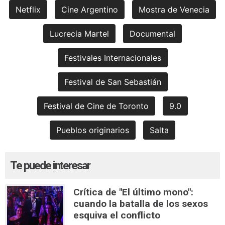
Netflix
Cine Argentino
Mostra de Venecia
Lucrecia Martel
Documental
Festivales Internacionales
Festival de San Sebastián
Festival de Cine de Toronto
9.0
Pueblos originarios
Salta
Te puede interesar
Crítica de "El último mono":
cuando la batalla de los sexos
esquiva el conflicto