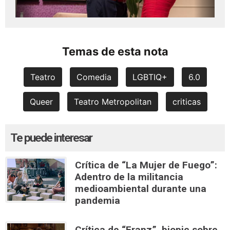
Temas de esta nota
Teatro
Comedia
LGBTIQ+
6.0
Queer
Teatro Metropolitan
criticas
Te puede interesar
Crítica de “La Mujer de Fuego”:
Adentro de la militancia
medioambiental durante una
pandemia
Crítica de “Franz”, biopic sobre