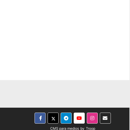
CMS para medios
by
Troop