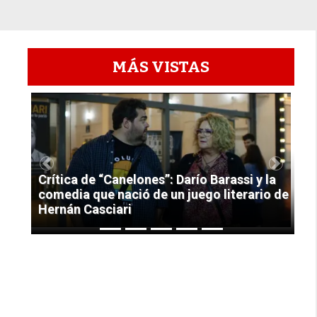
MÁS VISTAS
1
Previous
Next
Crítica de “Canelones”: Darío Barassi y la
comedia que nació de un juego literario de
Hernán Casciari