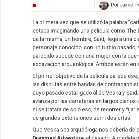
Por Jaime P
CRÍTICAS
La primera vez que se utilizó la palabra “car
estaba imaginando una película como
The 
de la misma, un hombre, Saïd, llega a una ci
personaje conocido, con un turbio pasado, au
parecido sucede con una mujer con la que s
excavación arqueológica. Ambos están en 
El primer objetivo de la película parece ese
las disputas entre bandas de contrabandistas
cuyo pasado está ligado al de Veska y Saïd,
avanza por las carreteras en largos plano
si se tratara de solo eso, de recorrer y fij
de grandes extensiones semi desiertas.
Que Veska sea arqueóloga nos debería de p
Dreamed Adventure
, el pasado. A medida