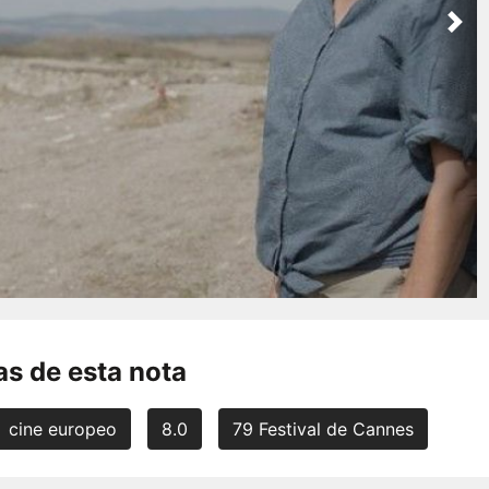
Nex
s de esta nota
cine europeo
8.0
79 Festival de Cannes