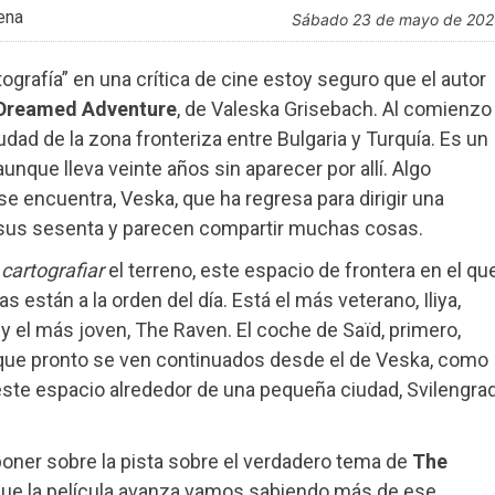
ena
sábado 23 de mayo de 20
tografía” en una crítica de cine estoy seguro que el autor
Dreamed Adventure
, de Valeska Grisebach. Al comienzo
udad de la zona fronteriza entre Bulgaria y Turquía. Es un
nque lleva veinte años sin aparecer por allí. Algo
e encuentra, Veska, que ha regresa para dirigir una
sus sesenta y parecen compartir muchas cosas.
,
cartografiar
el terreno, este espacio de frontera en el qu
 están a la orden del día. Está el más veterano, Iliya,
 y el más joven, The Raven. El coche de Saïd, primero,
s que pronto se ven continuados desde el de Veska, como
ar este espacio alrededor de una pequeña ciudad, Svilengrad
oner sobre la pista sobre el verdadero tema de
The
 que la película avanza vamos sabiendo más de ese