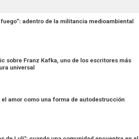
 fuego”: adentro de la militancia medioambiental
pic sobre Franz Kafka, uno de los escritores más
tura universal
": el amor como una forma de autodestrucción
ras de Luli": cuando una comunidad encuentra en el