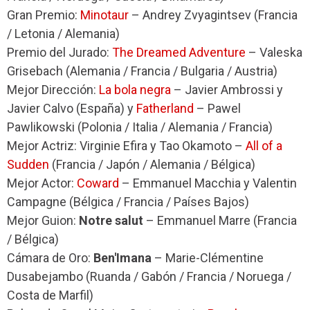
Gran Premio:
Minotaur
– Andrey Zvyagintsev (Francia
/ Letonia / Alemania)
Premio del Jurado:
T
he Dreamed Adventure
– Valeska
Grisebach (Alemania / Francia / Bulgaria / Austria)
Mejor Dirección:
La bola negra
– Javier Ambrossi y
Javier Calvo (España) y
Fatherland
– Pawel
Pawlikowski (Polonia / Italia / Alemania / Francia)
Mejor Actriz: Virginie Efira y Tao Okamoto –
All of a
Sudden
(Francia / Japón / Alemania / Bélgica)
Mejor Actor:
Coward
– Emmanuel Macchia y Valentin
Campagne (Bélgica / Francia / Países Bajos)
Mejor Guion:
Notre salut
– Emmanuel Marre (Francia
/ Bélgica)
Cámara de Oro:
Ben'Imana
– Marie-Clémentine
Dusabejambo (Ruanda / Gabón / Francia / Noruega /
Costa de Marfil)