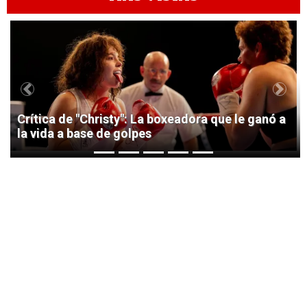
1
Previous
Next
Crítica de "Christy": La boxeadora que le ganó a
la vida a base de golpes