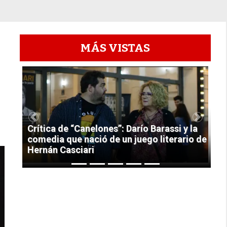
MÁS VISTAS
1
Previous
Next
Crítica de “Canelones”: Darío Barassi y la
comedia que nació de un juego literario de
Hernán Casciari