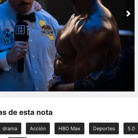
Nex
s de esta nota
drama
Acción
HBO Max
Deportes
5.0