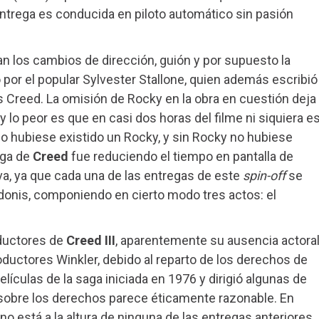
ntrega es conducida en piloto automático sin pasión
an los cambios de dirección, guión y por supuesto la
 por el popular Sylvester Stallone, quien además escribió
 Creed. La omisión de Rocky en la obra en cuestión deja
 lo peor es que en casi dos horas del filme ni siquiera e
no hubiese existido un Rocky, y sin Rocky no hubiese
rega de
Creed
fue reduciendo el tiempo en pantalla de
iva, ya que cada una de las entregas de este
spin-off
se
donis, componiendo en cierto modo tres actos: el
oductores de
Creed III
, aparentemente su ausencia actoral
oductores Winkler, debido al reparto de los derechos de
elículas de la saga iniciada en 1976 y dirigió algunas de
 sobre los derechos parece éticamente razonable. En
no está a la altura de ninguna de las entregas anteriores.