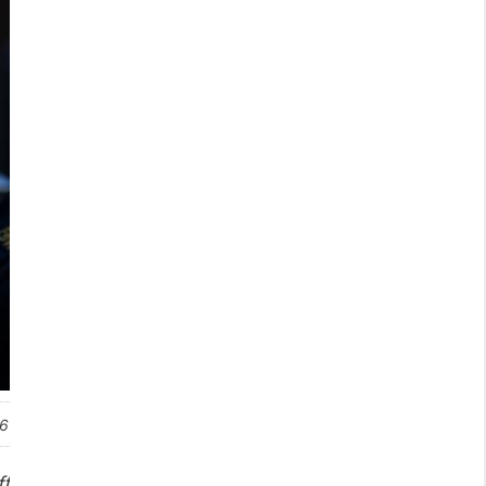
26
ff