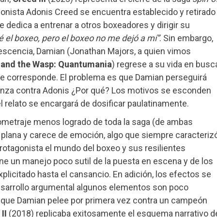
gonista Adonis Creed se encuentra establecido y retirado
e dedica a entrenar a otros boxeadores y dirigir su
é el boxeo, pero el boxeo no me dejó a mí”
. Sin embargo,
escencia, Damian (Jonathan Majors, a quien vimos
and the Wasp: Quantumania
) regrese a su vida en busc
 le corresponde. El problema es que Damian perseguirá
nza contra Adonis ¿Por qué? Los motivos se esconden
 relato se encargará de dosificar paulatinamente.
gometraje menos logrado de toda la saga (de ambas
e plana y carece de emoción, algo que siempre caracteriz
rotagonista el mundo del boxeo y sus resilientes
ene un manejo poco sutil de la puesta en escena y de los
plicitado hasta el cansancio. En adición, los efectos se
esarrollo argumental algunos elementos son poco
, que Damian pelee por primera vez contra un campeón
II
(2018) replicaba exitosamente el esquema narrativo d