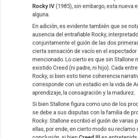
Rocky IV
(1985), sin embargo, esta nueva e
alguna.
En adición, es evidente también que se not
ausencia del entrañable Rocky, interpretado
conjuntamente el guión de las dos primeras
cierta sensación de vacío en el espectador y
mencionado. Lo cierto es que sin Stallone 
existido Creed (ni padre, ni hijo). Cada ent
Rocky, si bien esto tiene coherencia narrat
corresponde con un estadio en la vida de A
aprendizaje, la consagración y la madurez.
Si bien Stallone figura como uno de los pr
se debe a sus disputas con la familia de pr
Rocky. Stallone escribió el guión de varias p
ellas, por ende, en cierto modo su reclamo
conclusión, si bien
Creed III
es entretenida 