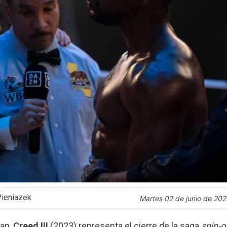
Pieniazek
martes 02 de junio de 20
dan,
Creed III
(2023) representa el cierre de la saga
spin-o