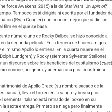
The force Awakens, 2015) a la de Star Wars: Un
spin off
,
empo. Tampoco está dirigida ni escrita por el fundador d
n fanático (Ryan Coogler) que conoce mejor que nadie los
l film en el que se basa.
ncante número uno de Rocky Balboa, se hizo conocido al
lo en la segunda película. En la tercera se hacen amigos
l mismo Apollo lo entrena. En la cuarta muere en el
 (Dolph Lundgren) y Rocky (siempre Sylvester Stallone)
ar un discurso sobre los beneficios del capitalismo (
cuac
)
eón
conoce, no ignora, y además usa para construir su
 matrimonial de Apollo Creed (su nombre sacado de la
 es casual), lleva el boxeo en la sangre y busca para
El semental italiano está retirado del boxeo en su
 la sexta entrega. Primero se niega pero finalmente