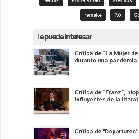
remake
7.0
G
Te puede interesar
Crítica de “La Mujer d
durante una pandemia
Crítica de “Franz”, bio
influyentes de la litera
Crítica de "Departures