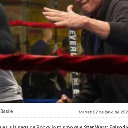
 Basile
martes 02 de junio de 20
) es a la saga de Rocky lo mismo que
Star Wars: Episodi