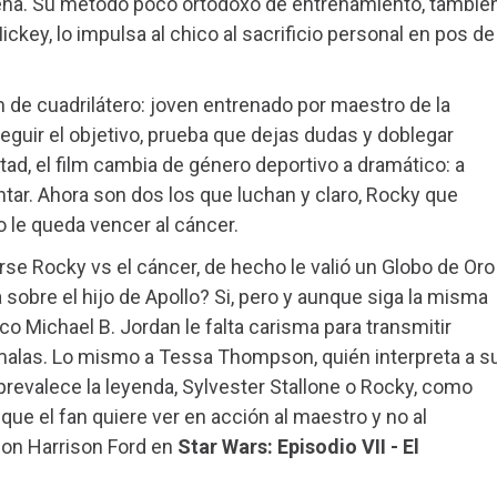
rena. Su método poco ortodoxo de entrenamiento, tambié
ckey, lo impulsa al chico al sacrificio personal en pos de
lm de cuadrilátero: joven entrenado por maestro de la
seguir el objetivo, prueba que dejas dudas y doblegar
itad, el film cambia de género deportivo a dramático: a
tar. Ahora son dos los que luchan y claro, Rocky que
o le queda vencer al cáncer.
arse Rocky vs el cáncer, de hecho le valió un Globo de Oro
a sobre el hijo de Apollo? Si, pero y aunque siga la misma
ico Michael B. Jordan le falta carisma para transmitir
alas. Lo mismo a Tessa Thompson, quién interpreta a s
 prevalece la leyenda, Sylvester Stallone o Rocky, como
que el fan quiere ver en acción al maestro y no al
con Harrison Ford en
Star Wars: Episodio VII - El