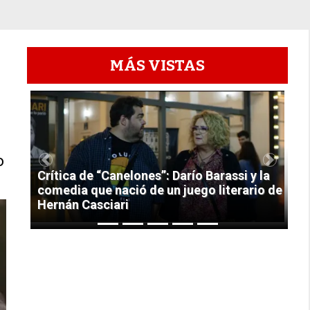
MÁS VISTAS
1
o
Previous
Next
Crítica de “Canelones”: Darío Barassi y la
comedia que nació de un juego literario de
Hernán Casciari