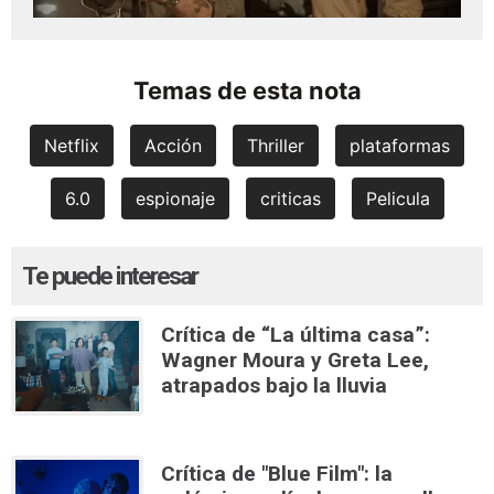
Temas de esta nota
Netflix
Acción
Thriller
plataformas
6.0
espionaje
criticas
Pelicula
Te puede interesar
Crítica de “La última casa”:
Wagner Moura y Greta Lee,
atrapados bajo la lluvia
Crítica de "Blue Film": la