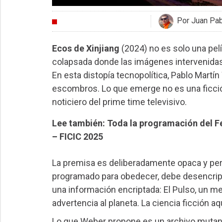
Por Juan Pa
CRÍTICAS
Ecos de Xinjiang
(2024) no es solo una pelí
colapsada donde las imágenes intervenidas ab
En esta distopía tecnopolítica, Pablo Martí
escombros. Lo que emerge no es una ficció
noticiero del prime time televisivo.
Lee también: Toda la programación del Fe
– FICIC 2025
La premisa es deliberadamente opaca y pertu
programado para obedecer, debe desencripta
una información encriptada: El Pulso, un me
advertencia al planeta. La ciencia ficción a
Lo que Weber propone es un archivo mutante