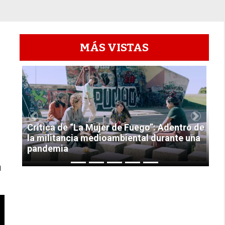
MÁS VISTAS
1
Previous
Next
Crítica de “La Mujer de Fuego”: Adentro de
la militancia medioambiental durante una
pandemia
n