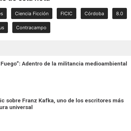
es
Ciencia Ficción
FICIC
Córdoba
8.0
us
Contracampo
e Fuego”: Adentro de la militancia medioambiental
pic sobre Franz Kafka, uno de los escritores más
tura universal