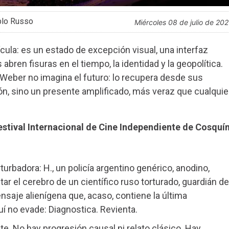
blo Russo
miércoles 08 de julio de 20
cula: es un estado de excepción visual, una interfaz
ren fisuras en el tiempo, la identidad y la geopolítica.
n Weber no imagina el futuro: lo recupera desde sus
n, sino un presente amplificado, más veraz que cualquie
stival Internacional de Cine Independiente de Cosquí
rbadora: H., un policía argentino genérico, anodino,
r el cerebro de un científico ruso torturado, guardián de
nsaje alienígena que, acaso, contiene la última
quí no evade: Diagnostica. Revienta.
. No hay progresión causal ni relato clásico. Hay