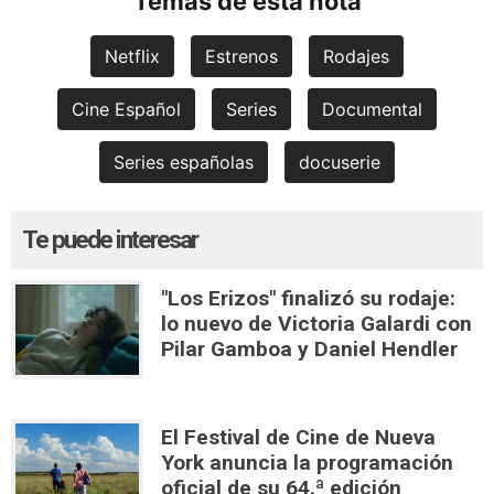
Temas de esta nota
Netflix
Estrenos
Rodajes
Cine Español
Series
Documental
Series españolas
docuserie
Te puede interesar
"Los Erizos" finalizó su rodaje:
lo nuevo de Victoria Galardi con
Pilar Gamboa y Daniel Hendler
El Festival de Cine de Nueva
York anuncia la programación
oficial de su 64.ª edición