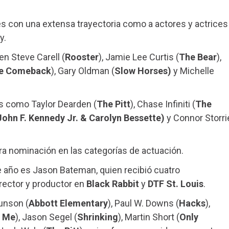
s con una extensa trayectoria como a actores y actrices
y.
n Steve Carell (
Rooster
), Jamie Lee Curtis (
The Bear
),
e Comeback
), Gary Oldman (
Slow Horses)
y Michelle
s como Taylor Dearden (
The Pitt
), Chase Infiniti (
The
John F. Kennedy Jr. & Carolyn Bessette)
y Connor Storri
era nominación en las categorías de actuación.
 año es Jason Bateman, quien recibió cuatro
rector y productor en
Black Rabbit
y
DTF St. Louis
.
unson (
Abbott Elementary
), Paul W. Downs (
Hacks
),
n Me
), Jason Segel (
Shrinking
), Martin Short (
Only