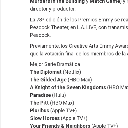
Murders in the Building
y
Match Game
) y
director y productor.
La 78ª edición de los Premios Emmy se rea
Peacock Theater, en L.A. LIVE, con transmi
Peacock.
Previamente, los Creative Arts Emmy Awards
que la votación final de los miembros de l
Mejor Serie Dramática
The Diplomat
(Netflix)
The Gilded Age
(HBO Max)
A Knight of the Seven Kingdoms
(HBO Ma
Paradise
(Hulu)
The Pitt
(HBO Max)
Pluribus
(Apple TV+)
Slow Horses
(Apple TV+)
Your Friends & Neighbors
(Apple TV+)