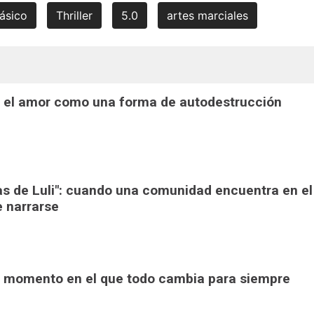
ásico
Thriller
5.0
artes marciales
": el amor como una forma de autodestrucción
ras de Luli": cuando una comunidad encuentra en el
e narrarse
 El momento en el que todo cambia para siempre