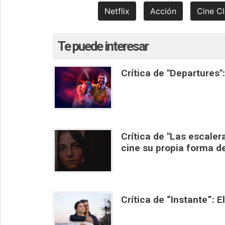
Netflix
Acción
Cine Cl
Te puede interesar
Crítica de "Departures
Crítica de "Las escale
cine su propia forma d
Crítica de “Instante”: