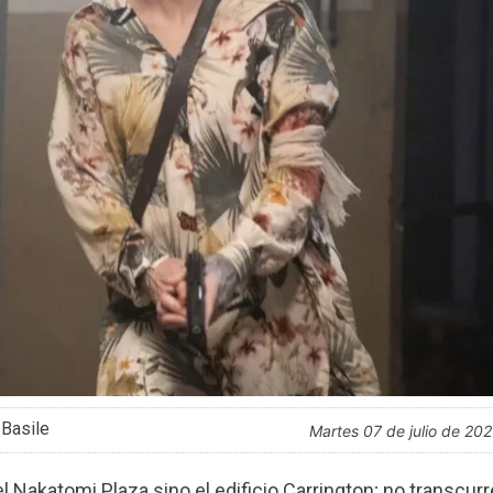
 Basile
martes 07 de julio de 20
l Nakatomi Plaza sino el edificio Carrington; no transcurr