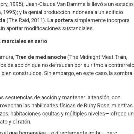
tory, 1995); Jean-Claude Van Damme la llevó a un estadio
 1995); y la genial producción indonesa a un edificio
da
(The Raid, 2011).
La portera
simplemente incorpora
sin aportar modificaciones sustanciales.
s marciales en serio
tamura,
Tren de medianoche
(The Midnight Meat Train,
tos de acción que no defraudan por su ritmo a contrarrelo
 bien construidos. Sin embargo, en este caso, la sombra
as secuencias de acción y mantener la tensión, con
ovechan las habilidades físicas de Ruby Rose, mientras
izos, habitaciones ocultas y múltiples niveles— ofrece un
ato y el ratón.
ico al que homenajea —o directamente imita—, pero