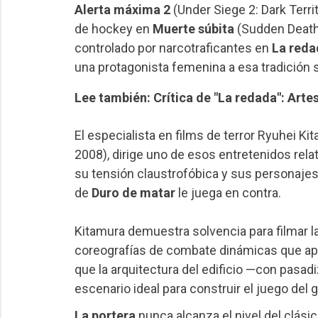
Alerta máxima 2
(Under Siege 2: Dark Terri
de hockey en
Muerte súbita
(Sudden Death,
controlado por narcotraficantes en
La reda
una protagonista femenina a esa tradición 
Lee también: Crítica de "La redada": Arte
El especialista en films de terror Ryuhei Ki
2008), dirige uno de esos entretenidos rela
su tensión claustrofóbica y sus personajes
de
Duro de matar
le juega en contra.
Kitamura demuestra solvencia para filmar l
coreografías de combate dinámicas que apr
que la arquitectura del edificio —con pasad
escenario ideal para construir el juego del g
La portera
nunca alcanza el nivel del clás