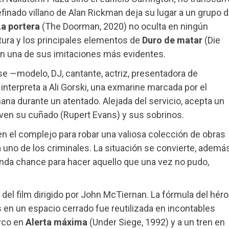
efinado villano de Alan Rickman deja su lugar a un grupo 
La portera
(The Doorman, 2020) no oculta en ningún
tura y los principales elementos de
Duro de matar
(Die
 en una de sus imitaciones más evidentes.
se —modelo, DJ, cantante, actriz, presentadora de
interpreta a Ali Gorski, una exmarine marcada por el
na durante un atentado. Alejada del servicio, acepta un
viven su cuñado (Rupert Evans) y sus sobrinos.
 el complejo para robar una valiosa colección de obras
a uno de los criminales. La situación se convierte, además
nda chance para hacer aquello que una vez no pudo,
del film dirigido por John McTiernan. La fórmula del hér
 en un espacio cerrado fue reutilizada en incontables
arco en
Alerta máxima
(Under Siege, 1992) y a un tren en