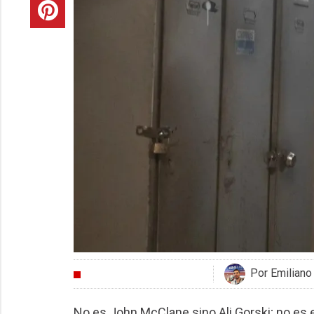
Por Emiliano
CRÍTICAS
No es John McClane sino Ali Gorski; no es e