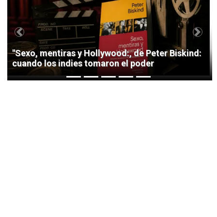
Previous
Next
"Sexo, mentiras y Hollywood:, de Peter Biskind:
cuando los indies tomaron el poder