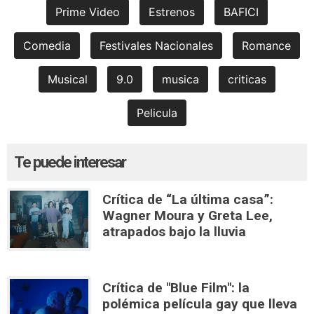
Prime Video
Estrenos
BAFICI
Comedia
Festivales Nacionales
Romance
Musical
9.0
musica
criticas
Pelicula
Te puede interesar
Crítica de “La última casa”:
Wagner Moura y Greta Lee,
atrapados bajo la lluvia
Crítica de "Blue Film": la
polémica película gay que lleva