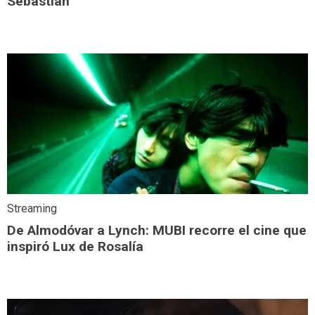
Sebastián
Streaming
De Almodóvar a Lynch: MUBI recorre el cine que
inspiró Lux de Rosalía