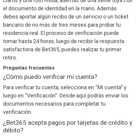
claros y una foto nítida, además de una selfie tuya con
el documento de identidad en la mano. Además
debes aportar algún recibo de un servicio o un ticket
bancario de no más de tres meses para probar tu
residencia real. El proceso de verificación puede
tomar hasta 24 horas, luego de recibir la respuesta
satisfactoria de Bet365, puedes realizar tu primer
retiro.
Preguntas frecuentes
¿Cómo puedo verificar mi cuenta?
Para verificar tu cuenta, selecciona en “Mi cuenta” y
luego en “Verificación”. Desde aquí podrás enviar los
documentos necesarios para completar tu
verificación.
¿Bet365 acepta pagos por tarjetas de crédito y
débito?