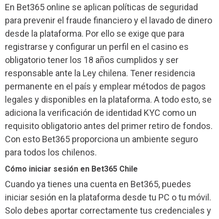
En Bet365 online se aplican políticas de seguridad
para prevenir el fraude financiero y el lavado de dinero
desde la plataforma. Por ello se exige que para
registrarse y configurar un perfil en el casino es
obligatorio tener los 18 años cumplidos y ser
responsable ante la Ley chilena. Tener residencia
permanente en el país y emplear métodos de pagos
legales y disponibles en la plataforma. A todo esto, se
adiciona la verificación de identidad KYC como un
requisito obligatorio antes del primer retiro de fondos.
Con esto Bet365 proporciona un ambiente seguro
para todos los chilenos.
Cómo iniciar sesión en Bet365 Chile
Cuando ya tienes una cuenta en Bet365, puedes
iniciar sesión en la plataforma desde tu PC o tu móvil.
Solo debes aportar correctamente tus credenciales y