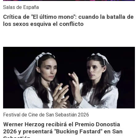
Salas de España
Crítica de "El último mono": cuando la batalla de
los sexos esquiva el conflicto
Festival de Cine de San Sebastián 2026
Werner Herzog recibirá el Premio Donostia
2026 y presentará "Bucking Fastard" en San