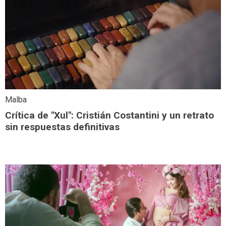
Malba
Crítica de "Xul": Cristián Costantini y un retrato
sin respuestas definitivas