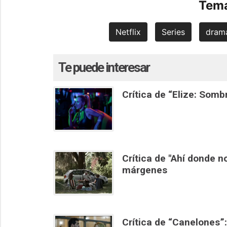
Tema
Netflix
Series
dram
Te puede interesar
Crítica de “Elize: Somb
Crítica de "Ahí donde n
márgenes
Crítica de “Canelones”: