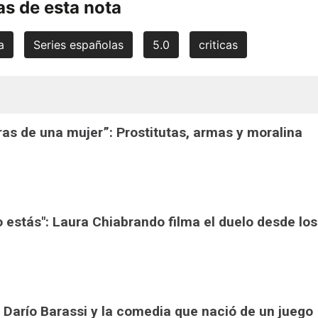
s de esta nota
a
Series españolas
5.0
criticas
ras de una mujer”: Prostitutas, armas y moralina
o estás": Laura Chiabrando filma el duelo desde los
 Darío Barassi y la comedia que nació de un juego