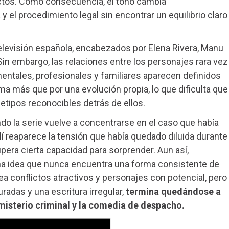
lictos. Como consecuencia, el tono cambia
 el procedimiento legal sin encontrar un equilibrio claro
elevisión española, encabezados por Elena Rivera, Manu
Sin embargo, las relaciones entre los personajes rara vez
entales, profesionales y familiares aparecen definidos
ma más que por una evolución propia, lo que dificulta que
tipos reconocibles detrás de ellos.
ndo la serie vuelve a concentrarse en el caso que había
lí reaparece la tensión que había quedado diluida durante
upera cierta capacidad para sorprender. Aun así,
na idea que nunca encuentra una forma consistente de
ea conflictos atractivos y personajes con potencial, pero
adas y una escritura irregular,
termina quedándose a
 misterio criminal y la comedia de despacho.