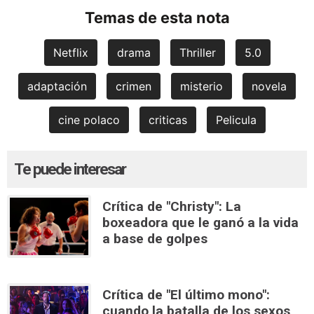
Temas de esta nota
Netflix
drama
Thriller
5.0
adaptación
crimen
misterio
novela
cine polaco
criticas
Pelicula
Te puede interesar
Crítica de "Christy": La
boxeadora que le ganó a la vida
a base de golpes
Crítica de "El último mono":
cuando la batalla de los sexos