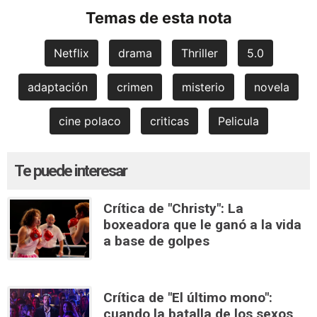
Temas de esta nota
Netflix
drama
Thriller
5.0
adaptación
crimen
misterio
novela
cine polaco
criticas
Pelicula
Te puede interesar
Crítica de "Christy": La
boxeadora que le ganó a la vida
a base de golpes
Crítica de "El último mono":
cuando la batalla de los sexos