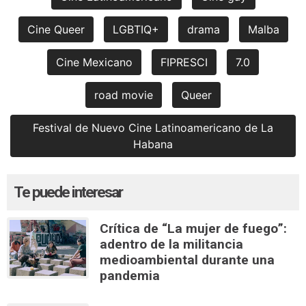
Cine Queer
LGBTIQ+
drama
Malba
Cine Mexicano
FIPRESCI
7.0
road movie
Queer
Festival de Nuevo Cine Latinoamericano de La
Habana
Te puede interesar
Crítica de “La mujer de fuego”:
adentro de la militancia
medioambiental durante una
pandemia