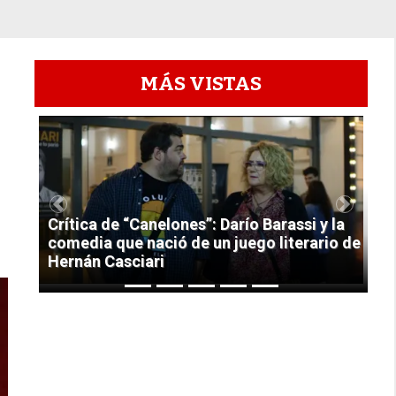
MÁS VISTAS
1
Previous
Next
Crítica de “Canelones”: Darío Barassi y la
comedia que nació de un juego literario de
Hernán Casciari