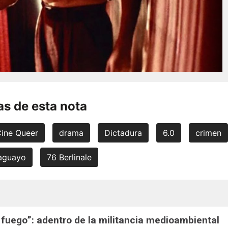
s de esta nota
ine Queer
drama
Dictadura
6.0
crimen
raguayo
76 Berlinale
 fuego”: adentro de la militancia medioambiental