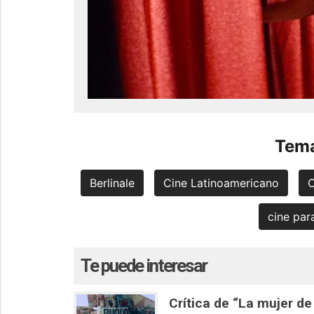
Tema
Berlinale
Cine Latinoamericano
C
cine pa
Te puede interesar
Crítica de “La mujer de