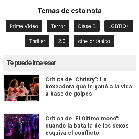
Temas de esta nota
Prime Video
Terror
Clase B
LGBTIQ+
Thriller
2.0
cine británico
Te puede interesar
Crítica de "Christy": La
boxeadora que le ganó a la vida
a base de golpes
Crítica de "El último mono":
cuando la batalla de los sexos
esquiva el conflicto