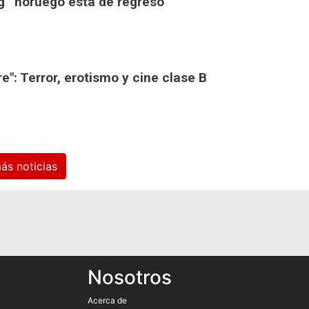
ong” noruego está de regreso
e": Terror, erotismo y cine clase B
Ver más noticias
Nosotros
Acerca de