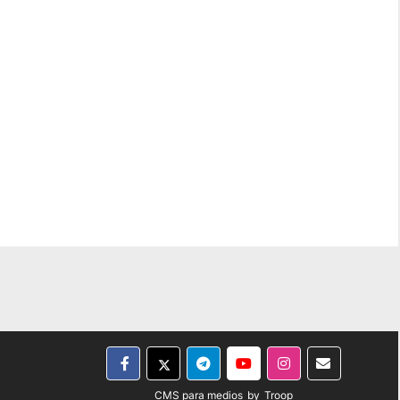
CMS para medios
by
Troop