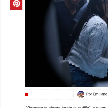
Por Emiliano
CRÍTICAS
"Perdiste la pierna hasta la rodilla"
, le dice