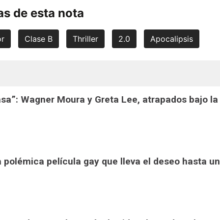
s de esta nota
or
Clase B
Thriller
2.0
Apocalipsis
casa”: Wagner Moura y Greta Lee, atrapados bajo la
la polémica película gay que lleva el deseo hasta un