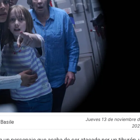
jueves 13 de noviembre de
 Basile
202
n a un personaje que acaba de ser atacado por un tiburón, 