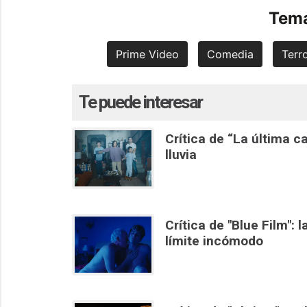
Tema
Prime Video
Comedia
Terr
Te puede interesar
Crítica de “La última 
lluvia
Crítica de "Blue Film": 
límite incómodo