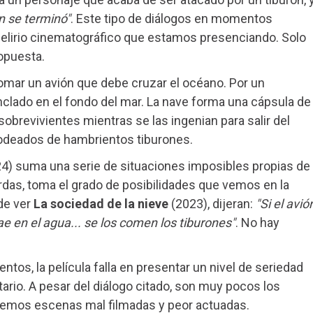
n se terminó"
. Este tipo de diálogos en momentos
lirio cinematográfico que estamos presenciando. Solo
ropuesta.
omar un avión que debe cruzar el océano. Por un
nclado en el fondo del mar. La nave forma una cápsula de
sobrevivientes mientras se las ingenian para salir del
rodeados de hambrientos tiburones.
4) suma una serie de situaciones imposibles propias de
rdas, toma el grado de posibilidades que vemos en la
de ver
La sociedad de la nieve
(2023), dijeran:
"Si el avió
cae en el agua... se los comen los tiburones"
. No hay
ntos, la película falla en presentar un nivel de seriedad
ario. A pesar del diálogo citado, son muy pocos los
nemos escenas mal filmadas y peor actuadas.