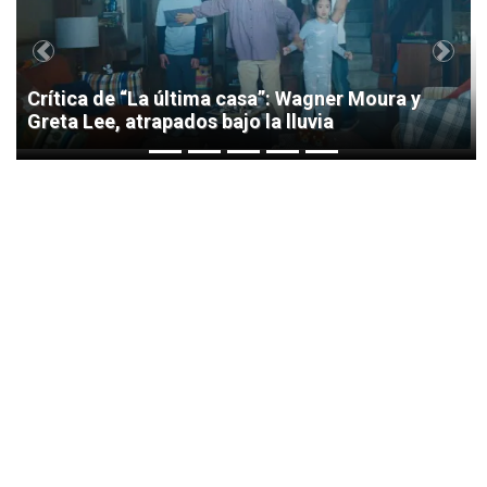
Previous
Next
Crítica de “La última casa”: Wagner Moura y
Greta Lee, atrapados bajo la lluvia