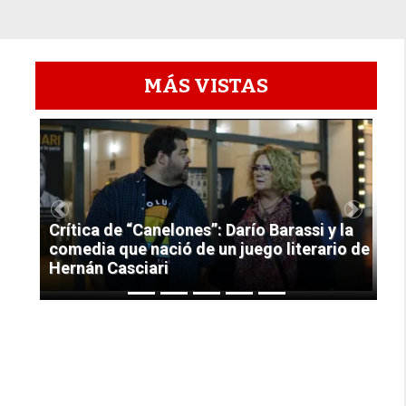
MÁS VISTAS
1
Previous
Next
Crítica de “Canelones”: Darío Barassi y la
comedia que nació de un juego literario de
Hernán Casciari