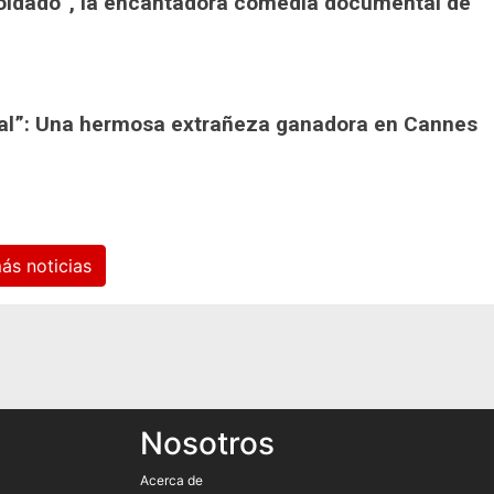
l soldado”, la encantadora comedia documental de
cial”: Una hermosa extrañeza ganadora en Cannes
Ver más noticias
Nosotros
Acerca de