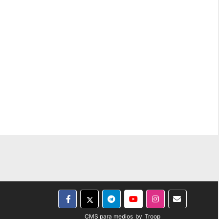
CMS para medios
by
Troop