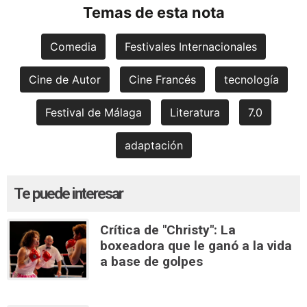
Temas de esta nota
Comedia
Festivales Internacionales
Cine de Autor
Cine Francés
tecnología
Festival de Málaga
Literatura
7.0
adaptación
Te puede interesar
Crítica de "Christy": La
boxeadora que le ganó a la vida
a base de golpes