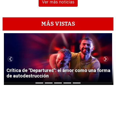
Ver más noticias
MÁS VISTAS
1
Previous
Next
Crítica de "Departures": el amor como una forma
de autodestrucción