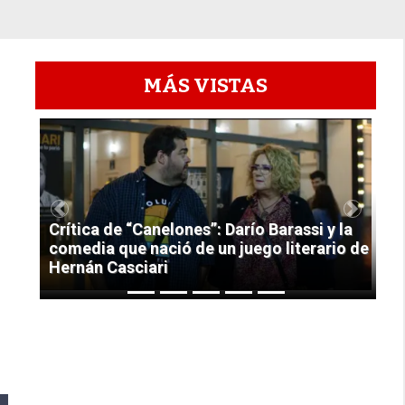
MÁS VISTAS
1
Previous
Next
Crítica de “Canelones”: Darío Barassi y la
comedia que nació de un juego literario de
Hernán Casciari