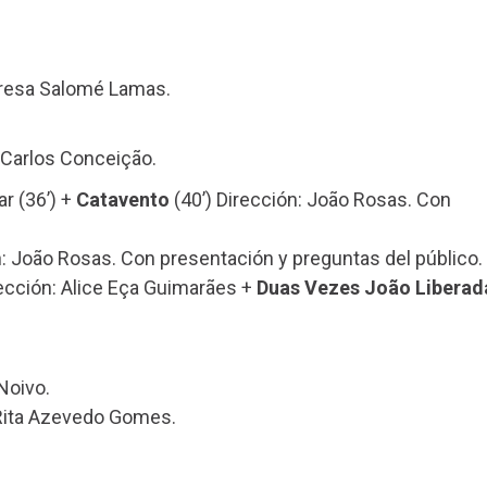
eresa Salomé Lamas.
: Carlos Conceição.
ar (36’) +
Catavento
(40’) Dirección: João Rosas. Con
n: João Rosas. Con presentación y preguntas del público.
rección: Alice Eça Guimarães +
Duas Vezes João Liberad
Noivo.
 Rita Azevedo Gomes.