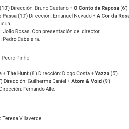
(10’) Dirección: Bruno Caetano +
O Conto da Raposa
(6’)
e Passa
(10’) Dirección: Emanuel Nevado +
A Cor da Ros
picua.
n: João Rosas. Con presentación del director.
: Pedro Cabeleira.
: Pedro Pinho.
a +
The Hunt
(8’) Dirección: Diogo Costa +
Yazza
(5’)
’) Dirección: Guilherme Daniel +
Atom & Void
(9’)
 Dirección: Fernando Alle.
: Teresa Villaverde.