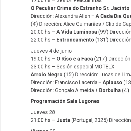
17:00 hs – Sesión Peliculinhas
O Peculiar Crime do Estranho Sr. Jacinto
Dirección: Alexandra Allen +
A Cada Dia Qu
(4’) Dirección: Alice Guimarães / Clip de Ca
20:00 hs –
A Vida Luminosa
(99’) Direcció
22:00 hs –
Entroncamento
(131’) Dirección
Jueves 4 de junio
19:00 hs –
O Riso e a Faca
(217’) Dirección
23:00 hs – Sesión especial MOTELX
Arroio Negro
(15’) Dirección: Lucas de Lim
Dirección: Francisco Lacerda +
Aplauso
(13
Dirección: Gonçalo Almeida +
Borbulha
(4’)
Programación Sala Lugones
Jueves 28
21:00 hs –
Justa
(Portugal, 2025) Dirección