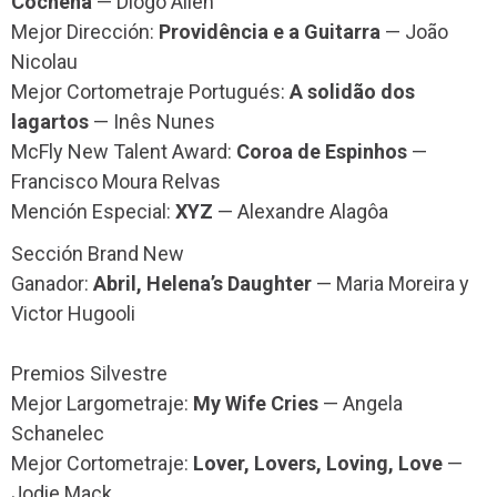
Cochena
— Diogo Allen
Mejor Dirección:
Providência e a Guitarra
— João
Nicolau
Mejor Cortometraje Portugués:
A solidão dos
lagartos
— Inês Nunes
McFly New Talent Award:
Coroa de Espinhos
—
Francisco Moura Relvas
Mención Especial:
XYZ
— Alexandre Alagôa
Sección Brand New
Ganador:
Abril, Helena’s Daughter
— Maria Moreira y
Victor Hugooli
Premios Silvestre
Mejor Largometraje:
My Wife Cries
— Angela
Schanelec
Mejor Cortometraje:
Lover, Lovers, Loving, Love
—
Jodie Mack