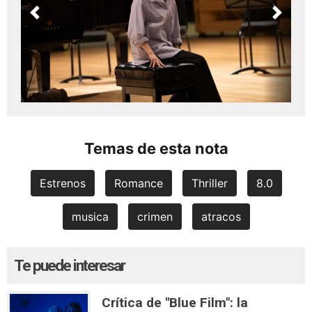
Previous
Next
Temas de esta nota
Estrenos
Romance
Thriller
8.0
musica
crimen
atracos
Te puede interesar
Crítica de "Blue Film": la