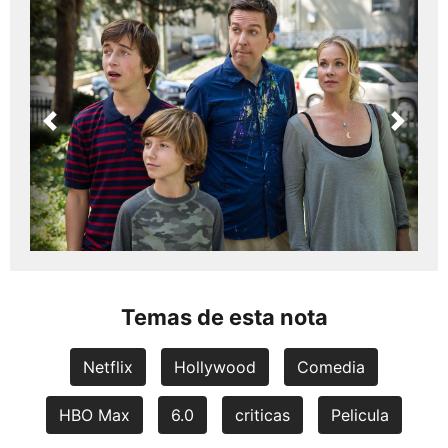
Previous
Next
Temas de esta nota
Netflix
Hollywood
Comedia
HBO Max
6.0
criticas
Pelicula