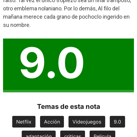
falso. Tal vez el único tropiezo sea un final tramposo,
otro emblema nolaniano. Por lo demás, Al filo del
mañana merece cada grano de pochoclo ingerido en
su nombre.
9.0
Temas de esta nota
Netflix
Acción
Videojuegos
9.0
adaptación
criticas
Pelicula