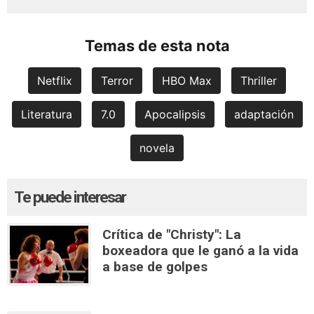
Temas de esta nota
Netflix
Terror
HBO Max
Thriller
Literatura
7.0
Apocalipsis
adaptación
novela
Te puede interesar
Crítica de "Christy": La
boxeadora que le ganó a la vida
a base de golpes