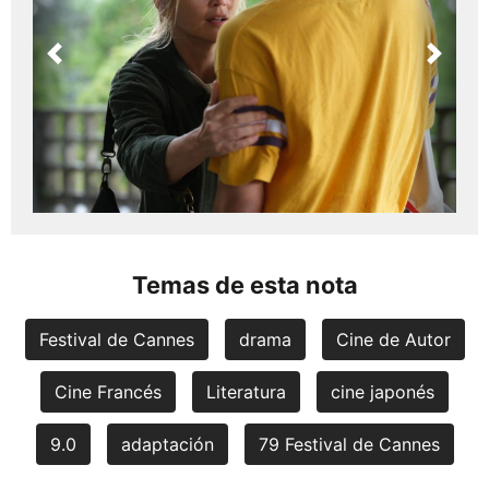
Previous
Next
Temas de esta nota
Festival de Cannes
drama
Cine de Autor
Cine Francés
Literatura
cine japonés
9.0
adaptación
79 Festival de Cannes